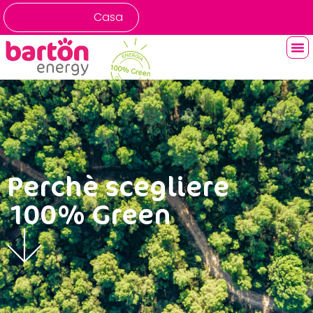
contenuto
Azienda
Casa
Perchè scegliere
100% Green