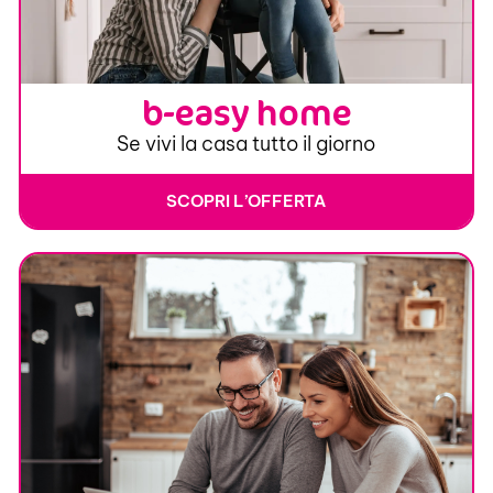
b-easy home
Se vivi la casa tutto il giorno
SCOPRI L’OFFERTA