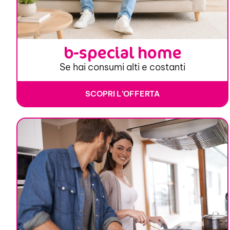
b-special home
Se hai consumi alti e costanti
SCOPRI L’OFFERTA