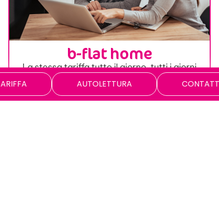
b-flat home
La stessa tariffa tutto il giorno, tutti i giorni
TARIFFA
AUTOLETTURA
CONTATT
SCOPRI L’OFFERTA
 ricevere un’offerta personaliz
Calcoliamo insieme il tuo preventivo, ci mettiamo 3 minuti
CALCOLA LA TUA TARIFFA