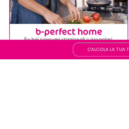
b-perfect home
Se hai consumi stagionali e irregolari
CALCOLA LA TUA 
SCOPRI L’OFFERTA
Vuoi