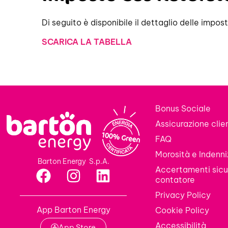
Di seguito è disponibile il dettaglio delle impo
SCARICA LA TABELLA
Bonus Sociale
Assicurazione client
FAQ
Morosità e Indenni
Barton Energy S.p.A.
Accertamenti sicu
contatore
Privacy Policy
App Barton Energy
Cookie Policy
Accessibilità
App Store