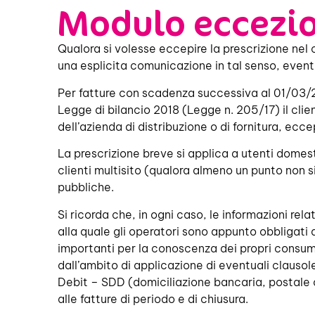
Modulo eccezion
Qualora si volesse eccepire la prescrizione nel c
una esplicita comunicazione in tal senso, eventu
Per fatture con scadenza successiva al 01/03/201
Legge di bilancio 2018 (Legge n. 205/17) il clien
dell’azienda di distribuzione o di fornitura, eccep
La prescrizione breve si applica a utenti domest
clienti multisito (qualora almeno un punto non 
pubbliche.
Si ricorda che, in ogni caso, le informazioni rela
alla quale gli operatori sono appunto obbligati a
importanti per la conoscenza dei propri consumi
dall’ambito di applicazione di eventuali clauso
Debit – SDD (domiciliazione bancaria, postale o 
alle fatture di periodo e di chiusura.