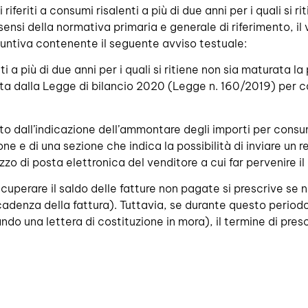
 riferiti a consumi risalenti a più di due anni per i quali si 
ensi della normativa primaria e generale di riferimento, il 
giuntiva contenente il seguente avviso testuale:
 a più di due anni per i quali si ritiene non sia maturata la
 dalla Legge di bilancio 2020 (Legge n. 160/2019) per cau
 dall’indicazione dell’ammontare degli importi per consumi
e e di una sezione che indica la possibilità di inviare un 
zzo di posta elettronica del venditore a cui far pervenire 
recuperare il saldo delle fatture non pagate si prescrive se
adenza della fattura). Tuttavia, se durante questo periodo i
ando una lettera di costituzione in mora), il termine di pre