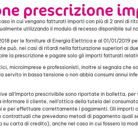
e prescrizione imp
aso in cui vengano fatturati importi con più di 2 anni di rit
almente utilizzando il modulo di recesso disponibile sul no
8 per le forniture di Energia Elettrica e al 01/01/2019 per 
te può, nei casi di ritardi nella fatturazione superiori ai d
ire la prescrizione e pagare solo gli importi fatturati relati
ici, microimprese e professionisti, inoltre si segnala che 
sia servito in bassa tensione o non abbia consumi annui inf
tive all’importo prescrivibile sono riportate in bolletta, pe
 informare il cliente, nell’ottica della tutela del consumato
 e per effettuare correttamente i pagamenti. Gli importi og
le contrattuali che prevedano metodi di pagamento quali se
su carta di credito), anche nel caso in cui fossero la moda