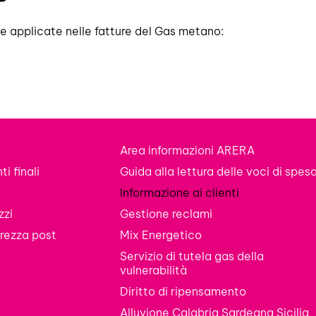
ste applicate nelle fatture del Gas metano:
Area informazioni ARERA
i finali
Guida alla lettura delle voci di spes
Informazione ai clienti
zzi
Gestione reclami
rezza post
Mix Energetico
Servizio di tutela gas della
vulnerabilità
Diritto di ripensamento
Alluvione Calabria Sardegna Sicilia