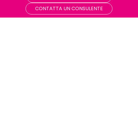
CONTATTA UN CONSULENTE
Accesso illimitato al Barton Club, la
piattaforma dove troverai tantissimi sconti,
coupon e la possibilità di fare cashback.
Info e dettagli
Condizioni generali di fornitura
Fuel Mix
Livelli di qualità commerciale
Modulo per diritto di ripensamento