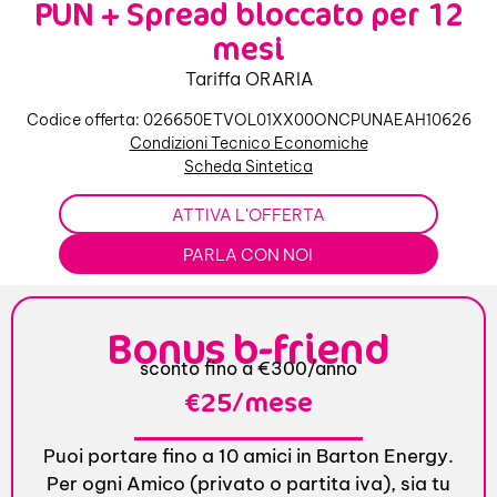
PUN + Spread bloccato per 12
mesi
Tariffa ORARIA
Codice offerta: 026650ETVOL01XX00ONCPUNAEAH10626
Condizioni Tecnico Economiche
Scheda Sintetica
ATTIVA L'OFFERTA
PARLA CON NOI
Bonus b-friend
sconto fino a €300/anno
€25/mese
Puoi portare fino a 10 amici in Barton Energy.
Per ogni Amico (privato o partita iva), sia tu