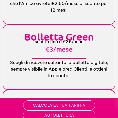
che l’Amico avrete €2,50/mese di sconto per
12 mesi.
Bolletta Green
sconto fino a €36/anno
€3/mese
Scegli di ricevere soltanto la bolletta digitale,
sempre visibile in App e area Clienti, e ottieni
lo sconto.
Accesso a
CALCOLA LA TUA TARIFFA
AUTOLETTURA