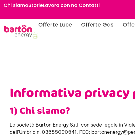
contenuto
Chi siamo
Storie
Lavora con noi
Contatti
Offerte Luce
Offerte Gas
Offe
Informativa privacy 
1) Chi siamo?
La società Barton Energy
S.r.l. con sede legale in Vi
dell’Umbria n. 03555090541, PEC:
bartonenergy@pec