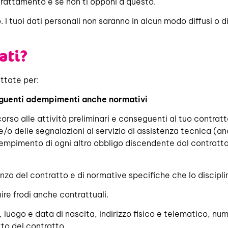
 il trattamento e se non ti opponi a questo.
ero. I tuoi dati personali non saranno in alcun modo diffusi o
ati?
attate per:
seguenti adempimenti anche normativi
orso alle attività preliminari e conseguenti al tuo contratto
o delle segnalazioni al servizio di assistenza tecnica (anc
mpimento di ogni altro obbligo discendente dal contratto, q
nza del contratto e di normative specifiche che lo disciplina
nire frodi anche contrattuali.
, luogo e data di nascita, indirizzo fisico e telematico, n
tto del contratto.