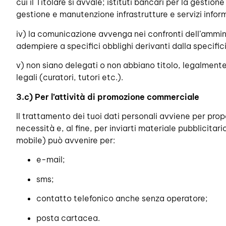
cui il Titolare si avvale; istituti bancari per la gestio
gestione e manutenzione infrastrutture e servizi inform
iv) la comunicazione avvenga nei confronti dell’amminist
adempiere a specifici obblighi derivanti dalla specifici
v) non siano delegati o non abbiano titolo, legalmente 
legali (curatori, tutori etc.).
3.c)
Per l’attività di promozione commerciale
Il trattamento dei tuoi dati personali avviene per propor
necessità e, al fine, per inviarti materiale pubblicitar
mobile) può avvenire per:
e-mail;
sms;
contatto telefonico anche senza operatore;
posta cartacea.