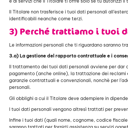
e ai servizi che il Titolare ti offre solo se tu autorizzi
Il Titolare non trasferisce i tuoi dati personali all’est
identificabili neanche come terzi.
3) Perché trattiamo i tuoi d
Le informazioni personali che ti riguardano saranno tr
3.a) La gestione del rapporto contrattuale e i con
Il trattamento dei tuoi dati personali avviene per dar c
pagamento (anche online), la trattazione dei reclami e/
garanzie contrattuali e convenzionali, nonchè per l’ade
personali.
Gli obblighi a cui il Titolare deve adempiere in dipende
I tuoi dati personali vengono altresì trattati per preve
Infine i tuoi dati (quali nome, cognome, codice fiscale
saranno trattati per fornirti assistenza su servizi ogge