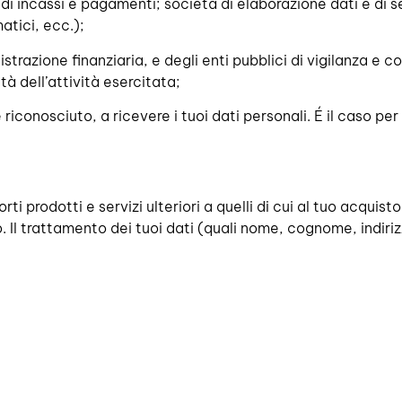
ne di incassi e pagamenti; società di elaborazione dati e di 
atici, ecc.);
razione finanziaria, e degli enti pubblici di vigilanza e con
tà dell’attività esercitata;
riconosciuto, a ricevere i tuoi dati personali. É il caso per
ti prodotti e servizi ulteriori a quelli di cui al tuo acquist
io. Il trattamento dei tuoi dati (quali nome, cognome, indiri