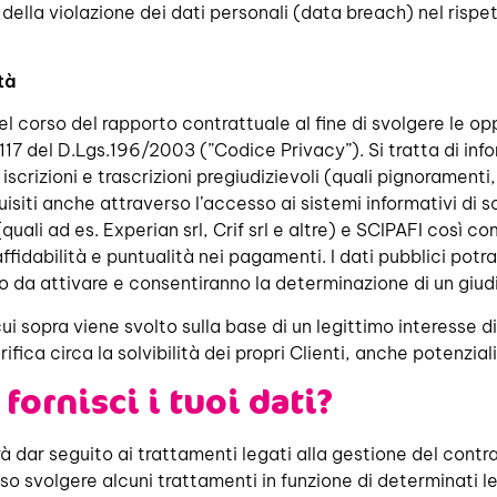
ne della violazione dei dati personali (data breach) nel risp
tà
nel corso del rapporto contrattuale al fine di svolgere le o
art.117 del D.Lgs.196/2003 (”Codice Privacy”). Si tratta di 
ti, iscrizioni e trascrizioni pregiudizievoli (quali pignoram
cquisiti anche attraverso l’accesso ai sistemi informativi di
i (quali ad es. Experian srl, Crif srl e altre) e SCIPAFI cos
 affidabilità e puntualità nei pagamenti. I dati pubblici po
to da attivare e consentiranno la determinazione di un giudiz
 cui sopra viene svolto sulla base di un legittimo interesse 
ca circa la solvibilità dei propri Clienti, anche potenziali
fornisci i tuoi dati?
otrà dar seguito ai trattamenti legati alla gestione del contr
o svolgere alcuni trattamenti in funzione di determinati le