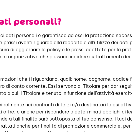
ati personali?
tuoi dati personali e garantisce ad essi la protezione neces
e prassi aventi riguardo alla raccolta e all’utilizzo dei dati p
 cura di aggiornare le policy e le prassi adottate per la pro
e organizzative che possano incidere su trattamenti dei t
ormazioni che ti riguardano, quali: nome, cognome, codice fis
 di conto corrente. Essi servono al Titolare per dar seguit
 a cui il Titolare è tenuto in funzione dell’attività esercit
palmente nei confronti di terzi e/o destinatari la cui attiv
e ti offre, e anche per rispondere a determinati obblighi di le
de a tali finalità sarà sottoposta al tuo consenso. I tuoi d
rattati anche per finalità di promozione commerciale, per 