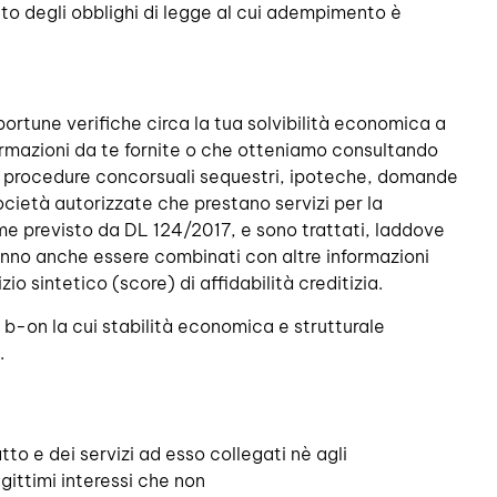
etto degli obblighi di legge al cui adempimento è
pportune verifiche circa la tua solvibilità economica a
informazioni da te fornite o che otteniamo consultando
enti, procedure concorsuali sequestri, ipoteche, domande
 società autorizzate che prestano servizi per la
ì come previsto da DL 124/2017, e sono trattati, laddove
tranno anche essere combinati con altre informazioni
io sintetico (score) di affidabilità creditizia.
di b-on la cui stabilità economica e strutturale
.
atto e dei servizi ad esso collegati nè agli
gittimi interessi che non